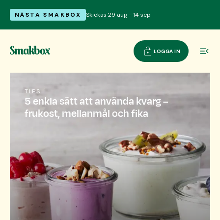
NÄSTA SMAKBOX
Skickas 29 aug - 14 sep
LOGGA IN
TIPS
5 enkla sätt att använda kvarg –
frukost, mellanmål och fika