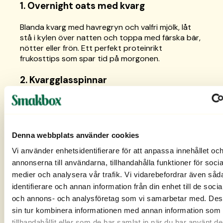
1. Overnight oats med kvarg
Blanda kvarg med havregryn och valfri mjölk, låt
stå i kylen över natten och toppa med färska bär,
nötter eller frön. Ett perfekt proteinrikt
frukosttips som spar tid på morgonen.
2. Kvargglasspinnar
Mixa kvarg med bär eller frukt, häll i glassformar
och frys in. Ett alternativ till vanlig glass, utan
tillsatt socker, som passar både barn och vuxna
under varma dagar.
Denna webbplats använder cookies
Vi använder enhetsidentifierare för att anpassa innehållet oc
3. Chiapudding med kvarg
annonserna till användarna, tillhandahålla funktioner för socia
medier och analysera vår trafik. Vi vidarebefordrar även såd
Blanda kvarg med chiafrön och lite mjölk. Låt stå i
några timmar och toppa med bär, nötter eller
identifierare och annan information från din enhet till de soci
kokosflakes. Ett enkelt och mättande mellanmål
och annons- och analysföretag som vi samarbetar med. Des
som du kan förbereda i förväg.
sin tur kombinera informationen med annan information som 
tillhandahållit eller som de har samlat in när du har använt d