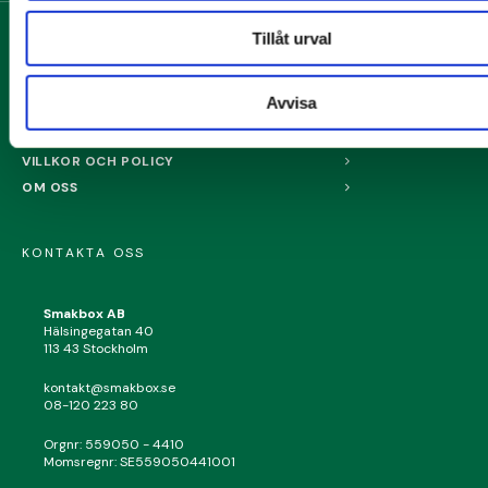
Tillåt urval
MENY
Avvisa
FRÅGOR OCH SVAR
SAMARBETEN - INFLUENCER & VARUMÄRKEN
VILLKOR OCH POLICY
OM OSS
KONTAKTA OSS
Smakbox AB
Hälsingegatan 40
113 43 Stockholm
kontakt@smakbox.se
08-120 223 80
Orgnr: 559050 - 4410
Momsregnr: SE559050441001