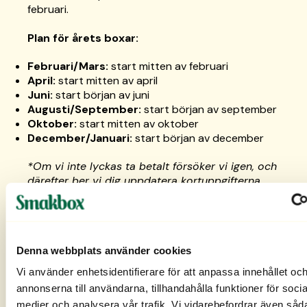
februari.
Plan för årets boxar:
Februari/Mars:
start mitten av februari
April:
start mitten av april
Juni:
start början av juni
Augusti/September:
start början av september
Oktober:
start mitten av oktober
December/Januari:
start början av december
*Om vi inte lyckas ta betalt försöker vi igen, och
därefter ber vi dig uppdatera kortuppgifterna.
___________________
Smakbox skickas varannan månad, med en viss
anpassning så att utskicken sker innan och efter
Denna webbplats använder cookies
semestertider.
Vi använder enhetsidentifierare för att anpassa innehållet oc
annonserna till användarna, tillhandahålla funktioner för socia
Helgbox skickas tre gånger per år: mars, juni och
medier och analysera vår trafik. Vi vidarebefordrar även såd