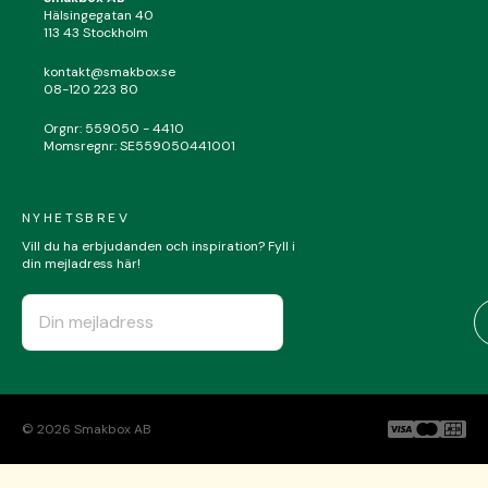
Hälsingegatan 40
113 43 Stockholm
kontakt@smakbox.se
08-120 223 80
Orgnr: 559050 - 4410
Momsregnr: SE559050441001
NYHETSBREV
Vill du ha erbjudanden och inspiration? Fyll i
din mejladress här!
©
2026
Smakbox AB