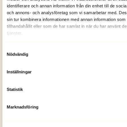
oktober - alltid
efter
utskicken av vanliga
Smakbox.
identifierare och annan information från din enhet till de soci
och annons- och analysföretag som vi samarbetar med. Des
KATEGORIER
sin tur kombinera informationen med annan information som 
LEVERANS
tillhandahållit eller som de har samlat in när du har använt d
tjänster.
Levereras Smakbox i hela Sverige?
Samtyckesval
Nödvändig
Ja, vi levererar Smakbox till ombud med
utlämningsställen i hela landet.
Inställningar
Dessutom kan vi erbjuda hemleverans till
många postnummer i Sverige. Du ser dina
Statistik
leveransalternativ när du gör din beställning.
Marknadsföring
Kan jag få hemleverans?