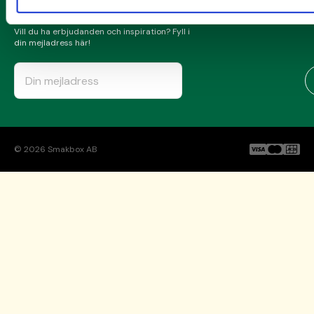
NYHETSBREV
Vill du ha erbjudanden och inspiration? Fyll i
din mejladress här!
©
2026
Smakbox AB