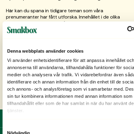
Här kan du spana in tidigare teman som våra
prenumeranter har fått utforska. Innehållet i de olika
boxarna varierar, men du får alltid en mix av härliga
favoriter! Perfekt för att få en försmak av vad som kan
dyka upp i din nästa Smakbox.
Vill du se exakt vad som finns i din Smakbox? Kolla din
Denna webbplats använder cookies
Smaklista
i mejlen eller logga in på Mina sidor.
Vi använder enhetsidentifierare för att anpassa innehållet oc
Tidigare 10 boxar
annonserna till användarna, tillhandahålla funktioner för socia
2026 / 06
2026 / 04
2026 / 02
2025 / 12
medier och analysera vår trafik. Vi vidarebefordrar även såd
Smakfavoriter i
Fira Smakbox 10 år!
Årets nyheter!
Dela känslan!
identifierare och annan information från din enhet till de soci
blomstertid
och annons- och analysföretag som vi samarbetar med. Des
JUBILEUM
KICKSTART
VINTERMYS
sin tur kombinera informationen med annan information som 
BLOMSTERTID
tillhandahållit eller som de har samlat in när du har använt d
tjänster.
Fri frakt och ingen bindningstid
Samtyckesval
Nödvändig