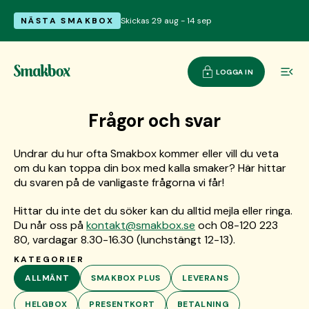
NÄSTA SMAKBOX
Skickas 29 aug - 14 sep
LOGGA IN
Frågor och svar
Undrar du hur ofta Smakbox kommer eller vill du veta
om du kan toppa din box med kalla smaker? Här hittar
du svaren på de vanligaste frågorna vi får!
Hittar du inte det du söker kan du alltid mejla eller ringa.
Du når oss på
kontakt@smakbox.se
och 08-120 223
80, vardagar 8.30-16.30 (lunchstängt 12-13).
KATEGORIER
ALLMÄNT
SMAKBOX PLUS
LEVERANS
HELGBOX
PRESENTKORT
BETALNING