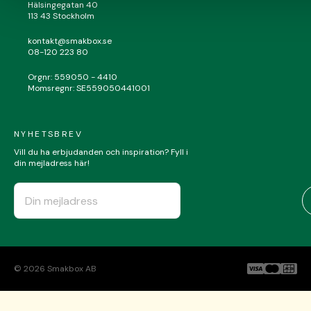
Hälsingegatan 40
113 43 Stockholm
kontakt@smakbox.se
08-120 223 80
Orgnr: 559050 - 4410
Momsregnr: SE559050441001
NYHETSBREV
Vill du ha erbjudanden och inspiration? Fyll i
din mejladress här!
©
2026
Smakbox AB