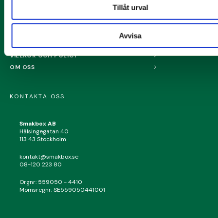
Tillåt urval
MENY
FRÅGOR OCH SVAR
Avvisa
SAMARBETEN - INFLUENCER & VARUMÄRKEN
VILLKOR OCH POLICY
OM OSS
KONTAKTA OSS
Smakbox AB
Hälsingegatan 40
113 43 Stockholm
kontakt@smakbox.se
08-120 223 80
Orgnr: 559050 - 4410
Momsregnr: SE559050441001