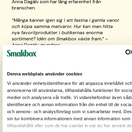
Anna Dagälv som har lång erfarenhet från
branschen.
”Många känner igen sig i att fastna i gamla vanor
och köpa samma matvaror. Hur kan man hitta
nya favoritprodukter i butikernas enorma
sortiment? Idén om Smakbox växte fram.
” –
Anna Dagälv, grundare
”
En upplevd produkt känns lättare igen i hyllan.
Med Smakbox skapar vi en helhetsupplevelse
hemma där alla fem sinnen är aktiverade
.” – Per
Denna webbplats använder cookies
Ingman, grundare
Vi använder enhetsidentifierare för att anpassa innehållet oc
Under resans gång har vi byggt upp ett
annonserna till användarna, tillhandahålla funktioner för socia
kompetent team med omfattande erfarenhet
medier och analysera vår trafik. Vi vidarebefordrar även såd
inom retail, livsmedel och marknadsföring. Vi har
identifierare och annan information från din enhet till de soci
duktiga partners och långa samarbeten med
och annons- och analysföretag som vi samarbetar med. Des
leverantörer inom bland annat lager, logistik, it-
sin tur kombinera informationen med annan information som 
utveckling och emballage.
tillhandahållit eller som de har samlat in när du har använt d
En Advisory Board med externa rådgivare stöttar