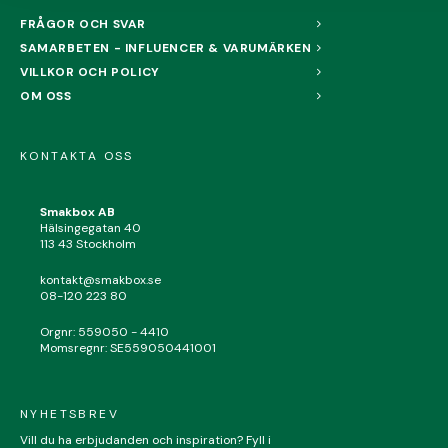
FRÅGOR OCH SVAR
Efternamn*
SAMARBETEN - INFLUENCER & VARUMÄRKEN
VILLKOR OCH POLICY
Din mejladress
OM OSS
Mejl*
KONTAKTA OSS
Bekräfta mejladress*
Smakbox AB
Hälsingegatan 40
113 43 Stockholm
FORTSÄTT
kontakt@smakbox.se
08-120 223 80
Orgnr: 559050 - 4410
Momsregnr: SE559050441001
NYHETSBREV
Vill du ha erbjudanden och inspiration? Fyll i