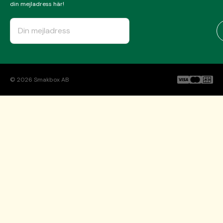
din mejladress här!
©
2026
Smakbox AB