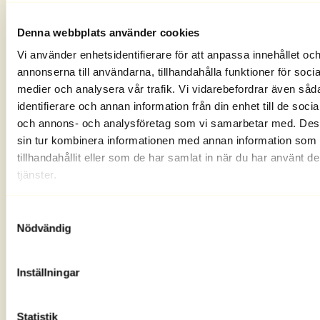
Skriv ett personligt meddelande
Denna webbplats använder cookies
Vi använder enhetsidentifierare för att anpassa innehållet oc
annonserna till användarna, tillhandahålla funktioner för socia
0
/
250
medier och analysera vår trafik. Vi vidarebefordrar även såd
Du kan skriva upp till 250 tecken
identifierare och annan information från din enhet till de soci
och annons- och analysföretag som vi samarbetar med. Des
sin tur kombinera informationen med annan information som 
Lägg till fler presentkort
tillhandahållit eller som de har samlat in när du har använt d
tjänster.
Översikt
Samtyckesval
Nödvändig
Pris
0 kr
Frakt
0 kr
Inställningar
Har du en rabattkod?
Statistik