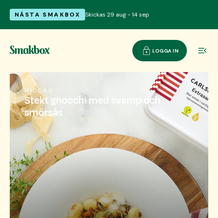
NÄSTA SMAKBOX
Skickas 29 aug - 14 sep
LOGGA IN
MIDDAG
Stekt gnocchi med svamp och
smörsås