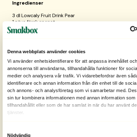
Ingredienser
3 dl Lowcaly Fruit Drink Pear
1 näve färsk spenat
1 st päron
0,5 tsk grönt spirulinapulver (valfritt)
några droppar citron + citronskivor till garnering
Denna webbplats använder cookies
Gör så här:
Vi använder enhetsidentifierare för att anpassa innehållet oc
annonserna till användarna, tillhandahålla funktioner för socia
1. Mixa alla ingredienser till en slät smoothie.
medier och analysera vår trafik. Vi vidarebefordrar även såd
identifierare och annan information från din enhet till de soci
2. Häll upp i ett glas och toppa med citronskivor.
och annons- och analysföretag som vi samarbetar med. Des
sin tur kombinera informationen med annan information som 
tillhandahållit eller som de har samlat in när du har använt d
3. Servera direkt och njut av en fräsch start på
tjänster.
dagen.
Recept: Lowcaly
Samtyckesval
Nödvändig