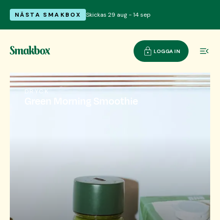
NÄSTA SMAKBOX
Skickas 29 aug - 14 sep
LOGGA IN
DRYCK
Green Morning Smoothie