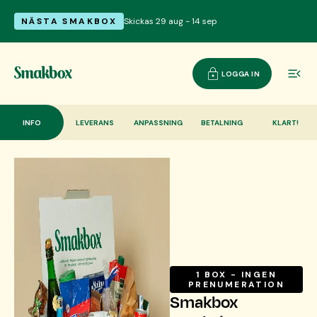
NÄSTA SMAKBOX
Skickas 29 aug - 14 sep
LOGGA IN
INFO
LEVERANS
ANPASSNING
BETALNING
KLART!
1 BOX - INGEN
PRENUMERATION
Smakbox