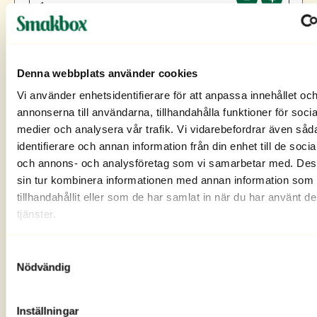
Pris
0 kr
Denna webbplats använder cookies
Frakt
0 kr
Vi använder enhetsidentifierare för att anpassa innehållet oc
annonserna till användarna, tillhandahålla funktioner för socia
Har du en rabattkod?
medier och analysera vår trafik. Vi vidarebefordrar även såd
identifierare och annan information från din enhet till de soci
Totalt
:
0 kr
och annons- och analysföretag som vi samarbetar med. Des
sin tur kombinera informationen med annan information som 
tillhandahållit eller som de har samlat in när du har använt d
FORTSÄTT
tjänster.
GÖR DIN SMAKBOX MER PERSONLIG
Vill du ha mer snacks i din Smakbox? Du kan
Samtyckesval
personalisera din Smakbox efter att ditt köp är färdigt.
Nödvändig
Mina uppgifter
Inställningar