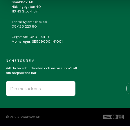
Smakbox AB
Hälsingegatan 40
113 43 Stockholm
Mejl*
kontakt@smakbox.se
08-120 223 80
Bekräfta mejladress*
Orgnr: 559050 - 4410
Momsregnr: SE559050441001
NYHETSBREV
FORTSÄTT
Vill du ha erbjudanden och inspiration? Fyll i
din mejladress här!
©
2026
Smakbox AB