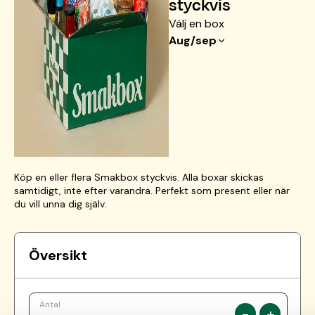
styckvis
Välj en box
Aug/sep
Aug/sep
Köp en eller flera Smakbox styckvis. Alla boxar skickas
samtidigt, inte efter varandra. Perfekt som present eller när
du vill unna dig själv.
Översikt
Antal
-
+