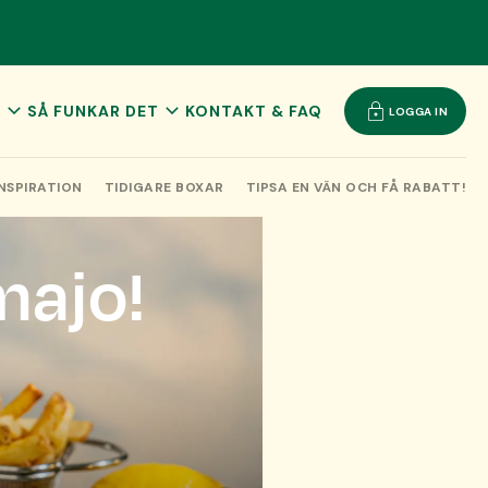
T
SÅ FUNKAR DET
KONTAKT & FAQ
LOGGA IN
TKORT PÅ SMAKBOX
VAD ÄR SMAKBOX
 PRESENTKORT
NÄR SKICKAS SMAKBOX
INSPIRATION
TIDIGARE BOXAR
TIPSA EN VÄN OCH FÅ RABATT!
X STYCKVIS
PLUS
ajo!
HELGBOX - MER AV DET GODA!