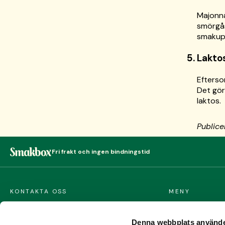
Majonnäs
smörgås
smakupp
5. Lakto
Efterso
Det gör 
laktos.
Public
Fri frakt och ingen bindningstid
KONTAKTA OSS
MENY
FRÅGOR OCH SV
Smakbox AB
Denna webbplats använde