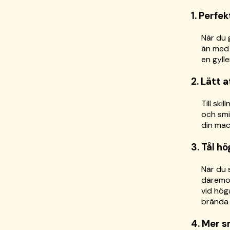
1. Perfe
När du 
än med 
en gylle
2. Lätt a
Till sk
och smi
din mac
3. Tål h
När du 
däremot
vid hög
brända 
4. Mer s