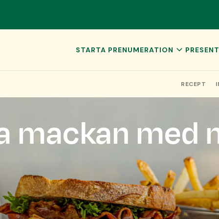
STARTA PRENUMERATION
PRESEN
SMAKBOX
PRESEN
SMAKBOX PLUS
LÖS IN
RECEPT
HELGBOX
SMAKBO
a mackan med m