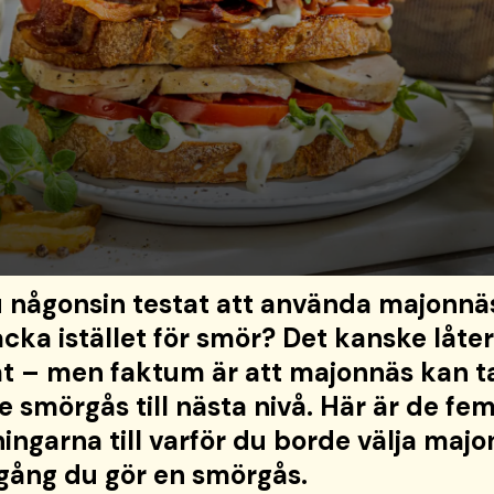
 någonsin testat att använda majonnä
cka istället för smör? Det kanske låter
t – men faktum är att majonnäs kan t
de smörgås till nästa nivå. Här är de fe
ingarna till varför du borde välja maj
gång du gör en smörgås.