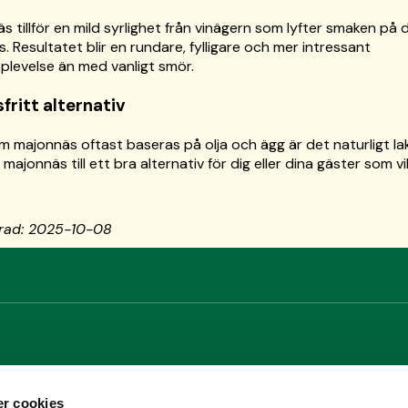
 tillför en mild syrlighet från vinägern som lyfter smaken på di
. Resultatet blir en rundare, fylligare och mer intressant
levelse än med vanligt smör.
sfritt alternativ
m majonnäs oftast baseras på olja och ägg är det naturligt lak
majonnäs till ett bra alternativ för dig eller dina gäster som vi
erad: 2025-10-08
AR
r cookies
NYHETSBR