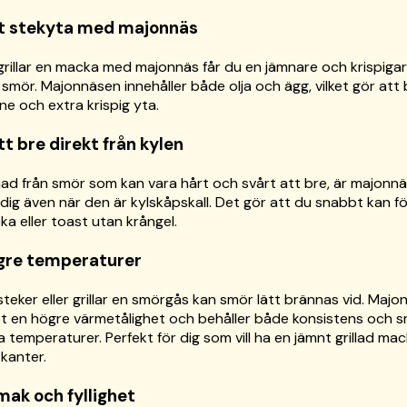
kt stekyta med majonnäs
grillar en macka med majonnäs får du en jämnare och krispiga
smör. Majonnäsen innehåller både olja och ägg, vilket gör att 
ne och extra krispig yta.
tt bre direkt från kylen
illnad från smör som kan vara hårt och svårt att bre, är majonn
dig även när den är kylskåpskall. Det gör att du snabbt kan 
ka eller toast utan krångel.
ögre temperaturer
steker eller grillar en smörgås kan smör lätt brännas vid. Majo
 en högre värmetålighet och behåller både konsistens och 
a temperaturer. Perfekt för dig som vill ha en jämnt grillad ma
kanter.
mak och fyllighet