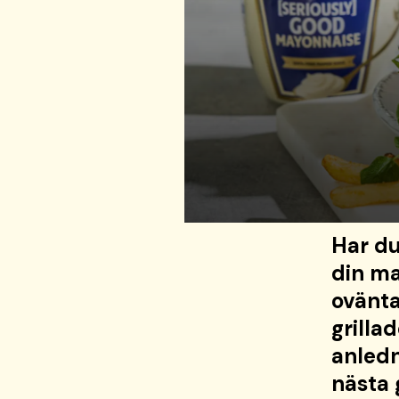
Har du
din ma
ovänta
grilla
anledn
nästa 