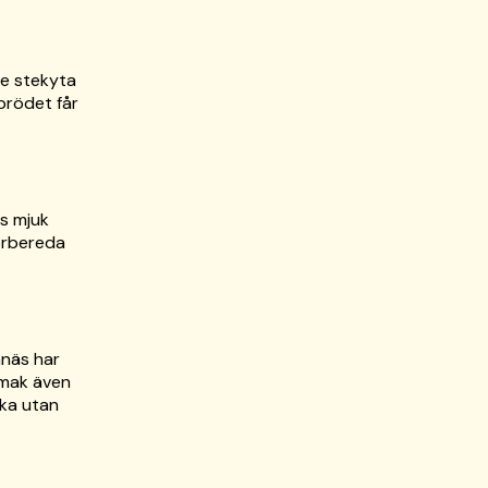
re stekyta
brödet får
äs mjuk
förbereda
nnäs har
smak även
cka utan