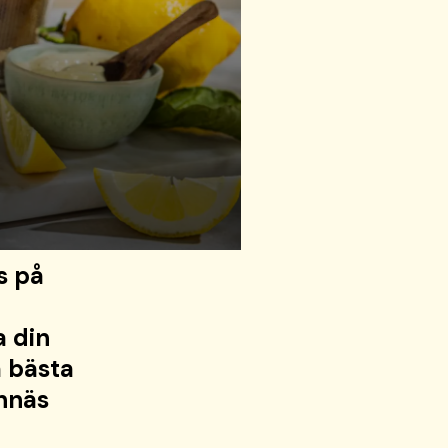
s på
a din
m bästa
onnäs