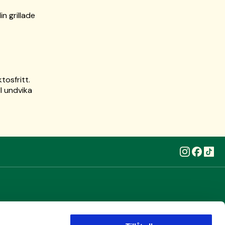
n grillade
tosfritt.
ll undvika
EV