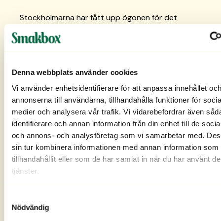
Stockholmarna har fått upp ögonen för det
koreanska och vietnamesiska köket. Tidigare har
de asiatiska köken klumpats ihop till ett, men nu
gör stockholmarna en uppdelning i regionala delar
såsom det kinesiska, koreanska och vietnamesiska
köket. Hela 39% vill äta mer koreanskt jämfört med
Denna webbplats använder cookies
27% i Sverige och 33% vill äta mer vietnamesiskt
Vi använder enhetsidentifierare för att anpassa innehållet oc
jämfört med 22% i resten av landet.
annonserna till användarna, tillhandahålla funktioner för socia
Så vill vi äta 2024
medier och analysera vår trafik. Vi vidarebefordrar även såd
identifierare och annan information från din enhet till de soci
Vi slänger mindre och lagar mer mat. Det gångna
och annons- och analysföretag som vi samarbetar med. Des
året har lärt oss att hushålla med ekonomin.
sin tur kombinera informationen med annan information som 
Närmare 7 av 10 (65%) uppger att man håller sig
tillhandahållit eller som de har samlat in när du har använt d
till smaker och maträtter man uppfattar som
tjänster.
prisvärda och lagar mer mat själv i hemmet (43%).
Vårt intresse för hållbar matlagning är fortsatt
Samtyckesval
starkt under 2024. Det vi vill laga mer av framåt är
Nödvändig
matlagning i säsong (57%), följt av snabblagat