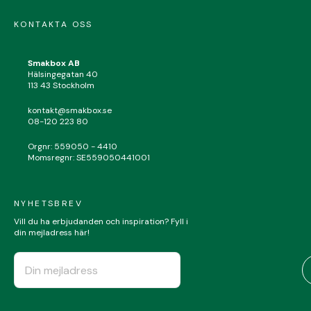
KONTAKTA OSS
Smakbox AB
Hälsingegatan 40
113 43 Stockholm
kontakt@smakbox.se
08-120 223 80
Orgnr: 559050 - 4410
Momsregnr: SE559050441001
NYHETSBREV
Vill du ha erbjudanden och inspiration? Fyll i
din mejladress här!