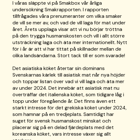
I våras släppte vi på Smakbox vår årliga
undersökning Smakrapporten. I rapporten
tillfrågades våra prenumeranter om vilka smaker
de vill se mer av, och vad de vill laga för mat under
året. Årets upplaga visar att vi nu börjar tröttna
på den trygga husmanskosten och vill i allt större
utsträckning laga och äta mer internationellt. Nytt
för i år är att vi har tittat på skillnader mellan de
olika landsändarna. Stort tack till er som svarade!
Det asiatiska köket återtar sin dominans
Svenskarnas kärlek till asiatisk mat når nya höjder
och toppar listan över vad vi vill laga och äta mer
av under 2024. Det innebär att asiatisk mat nu
överträffar det italienska köket, som tidigare låg i
topp under föregående år. Det finns även ett
starkt intresse för det grekiska köket under 2024,
som hamnar på en tredjeplats. Samtidigt har
suget för svensk husmanskost minskat och
placerar sig på en delad fjärdeplats med det
koreanska köket, vars intresse växer sig allt