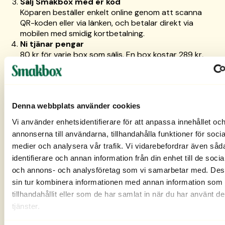
Sälj Smakbox med er kod
Köparen beställer enkelt online genom att scanna
QR-koden eller via länken, och betalar direkt via
mobilen med smidig kortbetalning.
Ni tjänar pengar
80 kr för varje box som säljs. En box kostar 289 kr,
fri frakt till ombud ingår. Ni ligger aldrig ute med
pengar och behöver aldrig betala något till
Smakbox.
Vi skickar boxen direkt till köparen
Denna webbplats använder cookies
All logistik sköts av oss, ni fokuserar bara på
försäljningen.
Vi använder enhetsidentifierare för att anpassa innehållet oc
Kontakta oss för att avsluta försäljningen
annonserna till användarna, tillhandahålla funktioner för socia
Vi betalar ut hela er samlade förtjänst via
Swish
medier och analysera vår trafik. Vi vidarebefordrar även såd
till kontaktpersonen.
identifierare och annan information från din enhet till de soci
och annons- och analysföretag som vi samarbetar med. Des
Så mycket kan ni tjäna:
sin tur kombinera informationen med annan information som 
tillhandahållit eller som de har samlat in när du har använt d
15 säljare × 5 boxar var →
6 000 kr
tjänster.
15 säljare × 8 boxar var →
9 600 kr
15 säljare × 10 boxar var →
12 000 kr