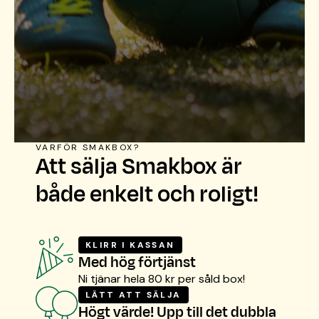
VARFÖR SMAKBOX?
Att sälja Smakbox är
både enkelt och roligt!
KLIRR I KASSAN
Med hög förtjänst
Ni tjänar hela 80 kr per såld box!
LÄTT ATT SÄLJA
Högt värde! Upp till det dubbla