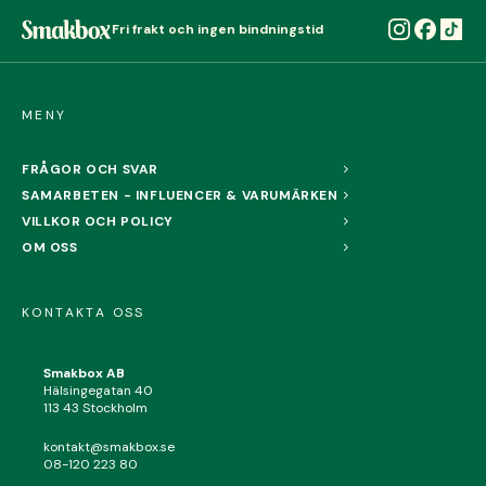
betalar vi ut hela förtjänsten via
Swish
till er
kontaktperson.
Fri frakt och ingen bindningstid
När försäljningen startar får ni ett
bekräftelsemejl. Där kan ni enkelt beställa en
Smakbox med rabatt. Perfekt om ni vill
MENY
kunna visa upp en fysisk Smakbox!
FRÅGOR OCH SVAR
SAMARBETEN - INFLUENCER & VARUMÄRKEN
VILLKOR OCH POLICY
OM OSS
KONTAKTA OSS
Smakbox AB
Hälsingegatan 40
113 43 Stockholm
kontakt@smakbox.se
08-120 223 80