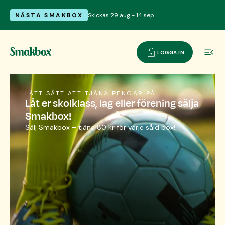
NÄSTA SMAKBOX
Skickas 29 aug - 14 sep
LOGGA IN
LÄTT SÄTT ATT TJÄNA PENGAR PÅ
Låt er skolklass, lag eller förening sälja
Smakbox!
Sälj Smakbox – tjäna 80 kr för varje såld box!