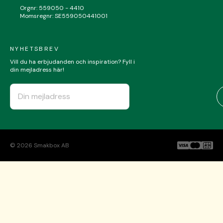
Orgnr: 559050 - 4410
Momsregnr: SE559050441001
NYHETSBREV
Vill du ha erbjudanden och inspiration? Fyll i
din mejladress här!
©
2026
Smakbox AB