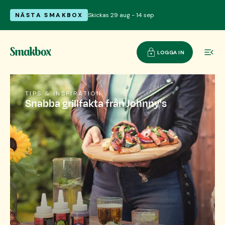
NÄSTA SMAKBOX
Skickas 29 aug - 14 sep
LOGGA IN
TIPS & INSPIRATION
Snabba grillfakta från Johnny's