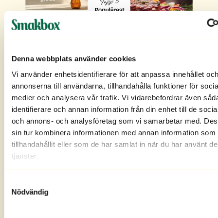
Denna webbplats använder cookies
Vi använder enhetsidentifierare för att anpassa innehållet oc
annonserna till användarna, tillhandahålla funktioner för socia
medier och analysera vår trafik. Vi vidarebefordrar även såd
identifierare och annan information från din enhet till de soci
Topp 5 populärast att grilla:
och annons- och analysföretag som vi samarbetar med. Des
1. Korv
sin tur kombinera informationen med annan information som 
2. Fläskkött
tillhandahållit eller som de har samlat in när du har använt d
3. Nötkött
tjänster.
4. Grönsaker
5. Hamburgare
50% grillar på vintern
Samtyckesval
30% grillar oavsett väder
Nödvändig
Läsk är den populäraste drycken till grillat
Kolgrill är vanligast!