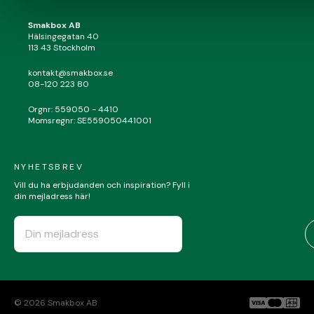
Smakbox AB
Hälsingegatan 40
113 43 Stockholm
kontakt@smakbox.se
08-120 223 80
Orgnr: 559050 - 4410
Momsregnr: SE559050441001
NYHETSBREV
Vill du ha erbjudanden och inspiration? Fyll i
din mejladress här!
©
2026
Smakbox AB