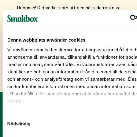
Hoppsan! Det verkar som att den här sidan saknas.
Testa gå tillbaka till startsidan och försök igen.
TILL STARTSIDAN
Denna webbplats använder cookies
Vi använder enhetsidentifierare för att anpassa innehållet oc
annonserna till användarna, tillhandahålla funktioner för socia
FAQ
medier och analysera vår trafik. Vi vidarebefordrar även såd
identifierare och annan information från din enhet till de soci
och annons- och analysföretag som vi samarbetar med. Des
sin tur kombinera informationen med annan information som 
tillhandahållit eller som de har samlat in när du har använt d
tjänster.
Fri frakt och ingen bindningstid
Samtyckesval
Nödvändig
MENY